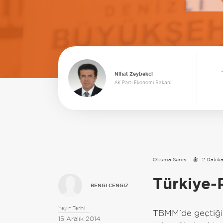
Nihat Zeybekci
AK Parti Ekonomi Bakanı
Okuma Süresi
2 Dakik
Türkiye-
BENGI CENGIZ
Yayın Tarihi:
TBMM’de geçtiğim
15 Aralık 2014