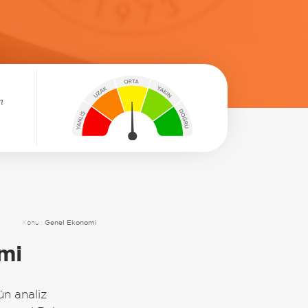
n
Konu :
Genel Ekonomi
mi
n analiz