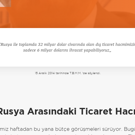
Rusya ile toplamda 32 milyar dolar civarında olan dış ticaret hacmimizi
sadece 6 milyar dolarını ihracat yapabiliyoruz
15 Aralık 2014 tarihinde T.B.M.M. 'de söylendi.
a
Rusya Arasındaki Ticaret Hac
iz haftadan bu yana bütçe görüşmeleri sürüyor. Bugü