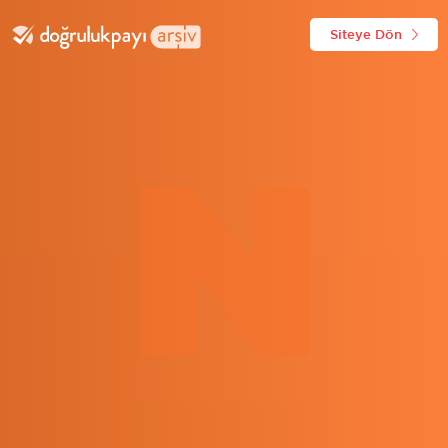
Siteye Dön
N