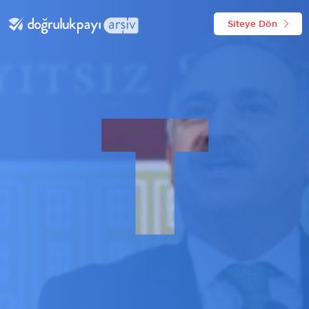
Siteye Dön
T