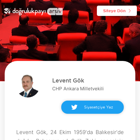
Siteye Dön
Levent Gök
CHP Ankara Milletvekili
Siyasetçiye Yaz
Levent Gök, 24 Ekim 1959'da Balıkesir'de