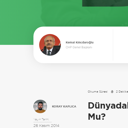
Kemal Kılıçdaroğlu
CHP Genel Başkanı
Okuma Süresi
2 Dakik
Dünyadaki
KORAY KAPLICA
Mu?
Yayın Tarihi:
26 Kasım 2014