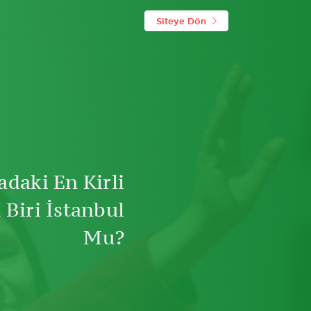
Siteye Dön
daki En Kirli
 Biri İstanbul
Mu?