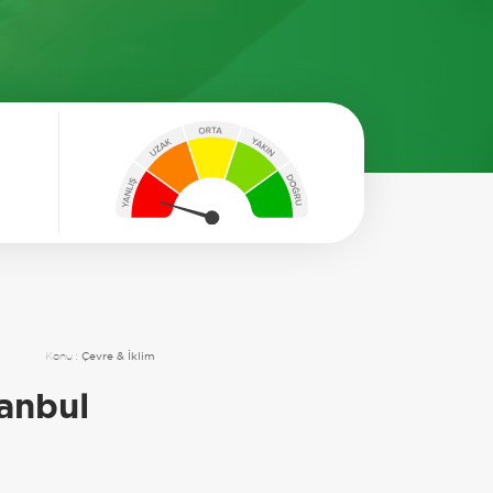
Konu :
Çevre & İklim
tanbul