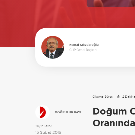
Kemal Kılıçdaroğlu
CHP Genel Başkanı
Okuma Süresi
2 Dakik
Doğum O
DOĞRULUK PAYI
Oranında
Yayın Tarihi:
15 Şubat 2015