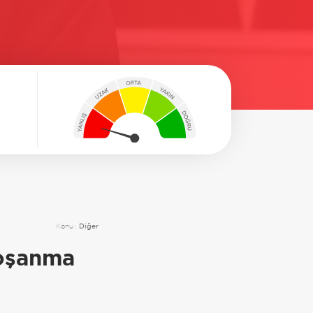
Konu :
Diğer
oşanma