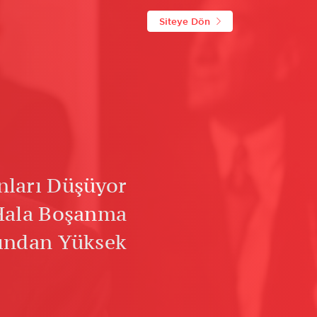
Siteye Dön
ları Düşüyor
ala Boşanma
ından Yüksek