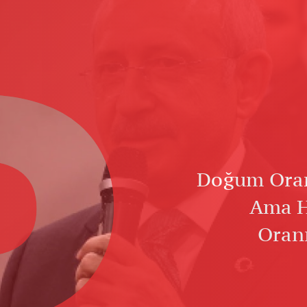
D
Doğum Oran
Ama H
Oran