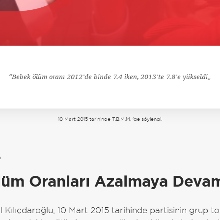
Bebek ölüm oranı 2012’de binde 7.4 iken, 2013’te 7.8’e yükseldi
10 Mart 2015 tarihinde T.B.M.M. 'de söylendi.
a
üm Oranları Azalmaya Deva
Kılıçdaroğlu, 10 Mart 2015 tarihinde partisinin grup to