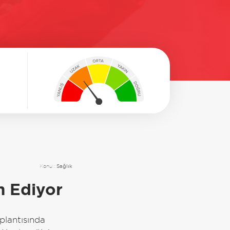
Konu :
Sağlık
m Ediyor
plantısında