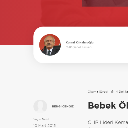
Kemal Kılıçdaroğlu
CHP Genel Başkanı
Okuma Süresi
4 Dakik
Bebek Öl
BENGI CENGIZ
Yayın Tarihi:
CHP Lideri Kemal 
10 Mart 2015