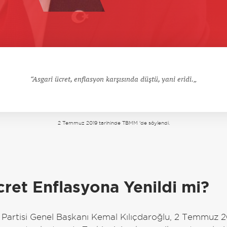
Asgari ücret, enflasyon karşısında düştü, yani eridi.
2 Temmuz 2019 tarihinde TBMM 'de söylendi.
a
cret Enflasyona Yenildi mi?
Partisi Genel Başkanı Kemal Kılıçdaroğlu, 2 Temmuz 2