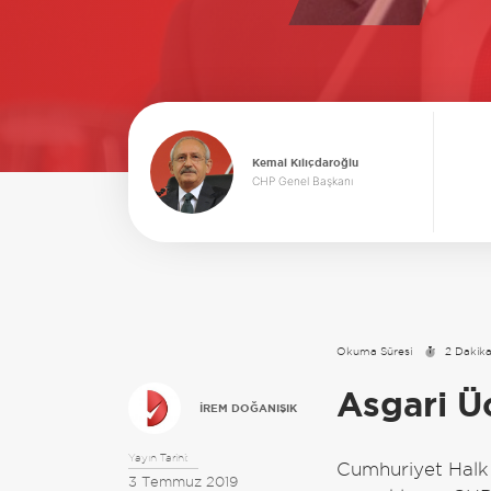
Kemal Kılıçdaroğlu
CHP Genel Başkanı
Okuma Süresi
2 Dakik
Asgari Ü
İREM DOĞANIŞIK
Yayın Tarihi:
Cumhuriyet Halk 
3 Temmuz 2019