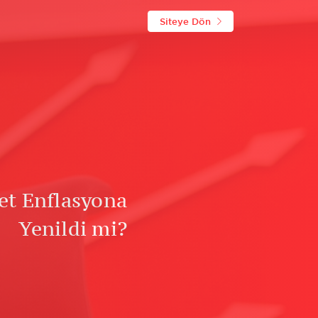
Siteye Dön
et Enflasyona
Yenildi mi?