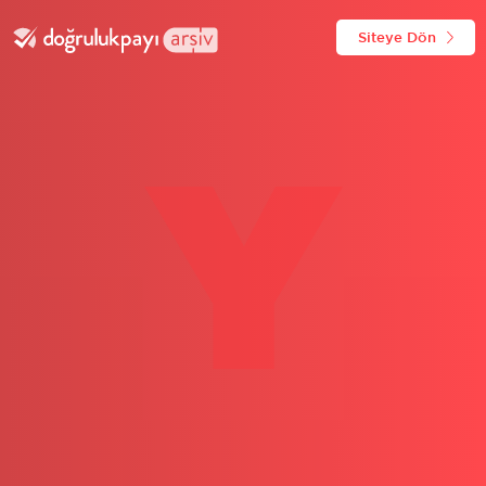
Siteye Dön
Y