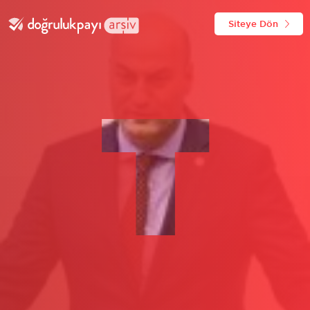
Siteye Dön
T