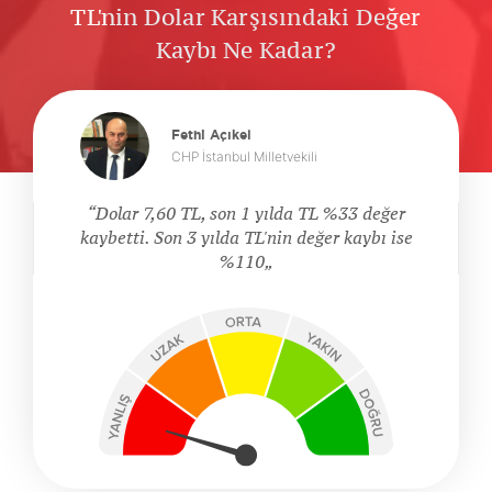
TL'nin Dolar Karşısındaki Değer
Kaybı Ne Kadar?
Fethi Açıkel
CHP İstanbul Milletvekili
Dolar 7,60 TL, son 1 yılda TL %33 değer
kaybetti. Son 3 yılda TL'nin değer kaybı ise
%110