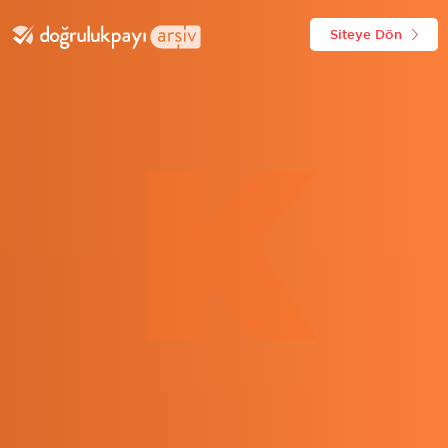
Siteye Dön
K