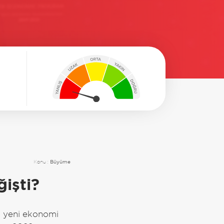
Konu :
Büyüme
işti?
ık yeni ekonomi