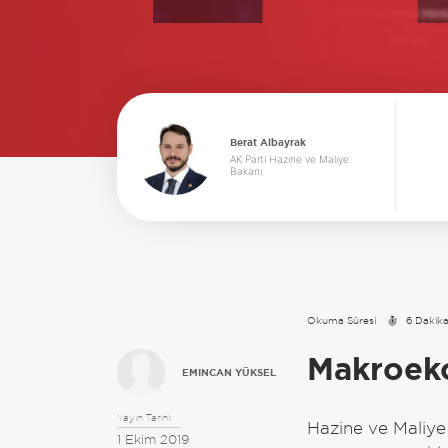
Berat Albayrak
AK Parti Hazine ve Maliye
Bakanı
Okuma Süresi
6 Dakik
Makroeko
EMINCAN YÜKSEL
Yayın Tarihi:
Hazine ve Maliye
1 Ekim 2019