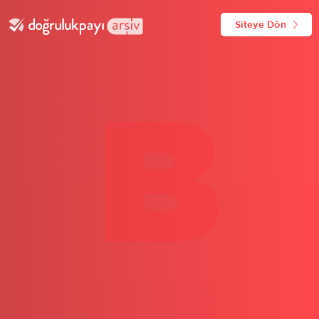
Siteye Dön
B