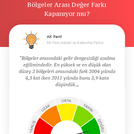
Bölgeler Arası Değer Farkı
Kapanıyor mu?
AK Parti
AK Parti Adalet ve Kalkınma Partisi
Bölgeler arasındaki gelir dengesizliği azalma
eğilimindedir. En yüksek ve en düşük olan
düzey 2 bölgeleri arasındaki fark 2004 yılında
4,3 kat iken 2011 yılında bunu 3,9 kata
düşürdük.