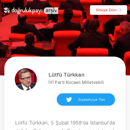
Siteye Dön
Lütfü Türkkan
İYİ Parti Kocaeli Milletvekili
Siyasetçiye Yaz
Lütfü Türkkan, 5 Şubat 1959'da İstanbul'da