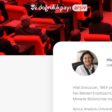
Hi
CHP
Hilal Dokuzcan, 1964 yı
Fen Bilimleri Enstitüsü'
Mimarlık Bölümü'nde ma
Ayrıca Anadolu Üniversit