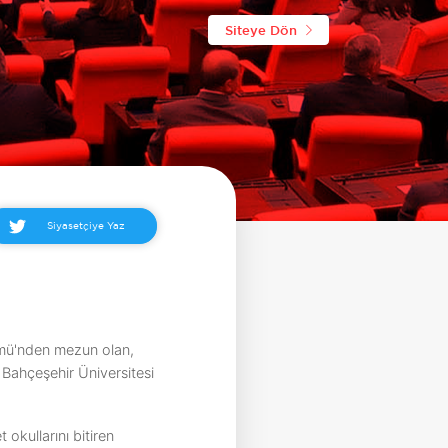
Siteye Dön
Siyasetçiye Yaz
lümü'nden mezun olan,
 Bahçeşehir Üniversitesi
 okullarını bitiren