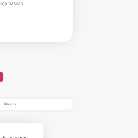
 ilçe başkan
Büyüme
adır, aynı oran