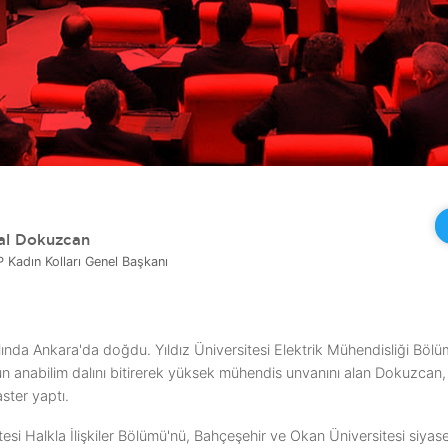
lal Dokuzcan
 Kadın Kolları Genel Başkanı
lında Ankara'da doğdu. Yıldız Üniversitesi Elektrik Mühendisliği Bö
nün anabilim dalını bitirerek yüksek mühendis unvanını alan Dokuzcan,
ster yaptı.
esi Halkla İlişkiler Bölümü'nü, Bahçeşehir ve Okan Üniversitesi siyaset