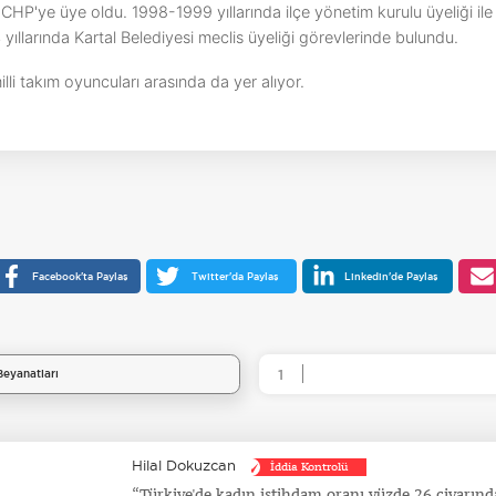
CHP'ye üye oldu. 1998-1999 yıllarında ilçe yönetim kurulu üyeliği ile
yıllarında Kartal Belediyesi meclis üyeliği görevlerinde bulundu.
lli takım oyuncuları arasında da yer alıyor.
Facebook'ta Paylaş
Twitter'da Paylaş
Linkedin'de Paylaş
eyanatları
1
Hilal Dokuzcan
İddia Kontrolü
Türkiye'de kadın istihdam oranı yüzde 26 civarınd