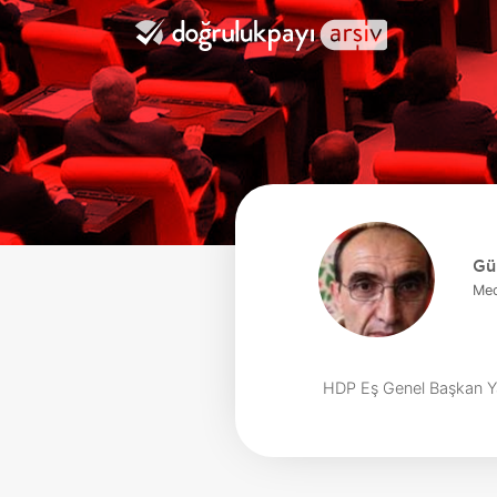
Gü
Mec
HDP Eş Genel Başkan Ya