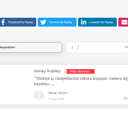
Facebook'ta Paylaş
Twitter'da Paylaş
Linkedin'de Paylaş
So
eyanatları
1
Günay Kubilay
İddia Kontrolü
Türkiye iş cinayetlerine rekora koşuyor. Sadece Ağ
hayatını...
Bengi Cengiz
Ok
7 Eylül 2014