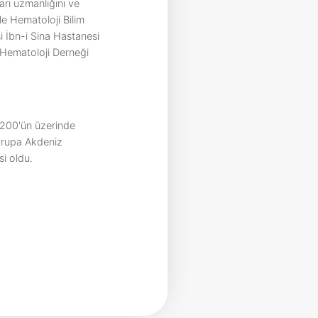
arı uzmanlığını ve
ile Hematoloji Bilim
i İbn-i Sina Hastanesi
k Hematoloji Derneği
, 200'ün üzerinde
vrupa Akdeniz
i oldu.