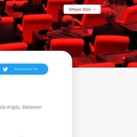
Siteye Dön
Siyasetçiye Yaz
l'da doğdu. Babasının