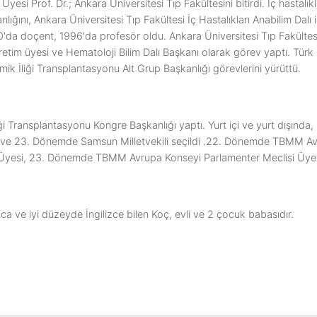
esi Prof. Dr.; Ankara Üniversitesi Tıp Fakültesini bitirdi. İç hastalıkl
ığını, Ankara Üniversitesi Tıp Fakültesi İç Hastalıkları Anabilim Dalı 
'da doçent, 1996'da profesör oldu. Ankara Üniversitesi Tıp Fakültes
retim üyesi ve Hematoloji Bilim Dalı Başkanı olarak görev yaptı. Tür
mik İliği Transplantasyonu Alt Grup Başkanlığı görevlerini yürüttü.
i Transplantasyonu Kongre Başkanlığı yaptı. Yurt içi ve yurt dışında
2 ve 23. Dönemde Samsun Milletvekili seçildi .22. Dönemde TBMM A
Üyesi, 23. Dönemde TBMM Avrupa Konseyi Parlamenter Meclisi Üyes
a ve iyi düzeyde İngilizce bilen Koç, evli ve 2 çocuk babasıdır.