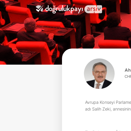
Ah
CHP
Avrupa Konseyi Parlamen
adı Salih Zeki, annesinin