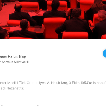
met Haluk Koç
 Samsun Milletvekili
ter Meclisi Türk Grubu Üyesi A. Haluk Koç, 3 Ekim 1954'te İstanbu
 adı Nezahat'tır.