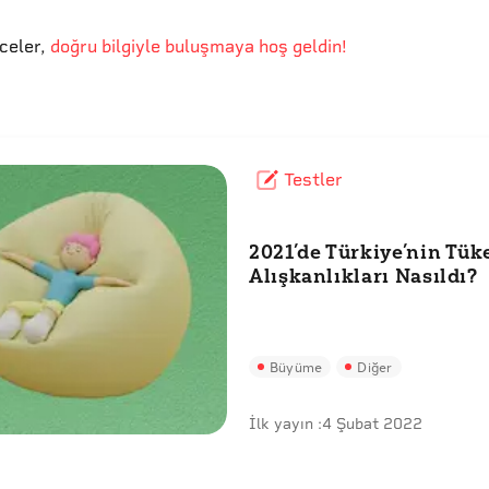
eceler
,
doğru bilgiyle buluşmaya hoş geldin!
Testler
2021’de Türkiye’nin Tük
Alışkanlıkları Nasıldı?
Büyüme
Diğer
İlk yayın :
4 Şubat 2022