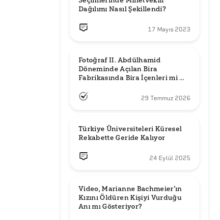
Seçimlerinde Milletvekili 
Dağılımı Nasıl Şekillendi?
17 Mayıs 2023
Fotoğraf II. Abdülhamid 
Döneminde Açılan Bira 
Fabrikasında Bira İçenleri mi 
Gösteriyor?
29 Temmuz 2026
Türkiye Üniversiteleri Küresel 
Rekabette Geride Kalıyor
24 Eylül 2025
Video, Marianne Bachmeier'ın 
Kızını Öldüren Kişiyi Vurduğu 
Anı mı Gösteriyor? 