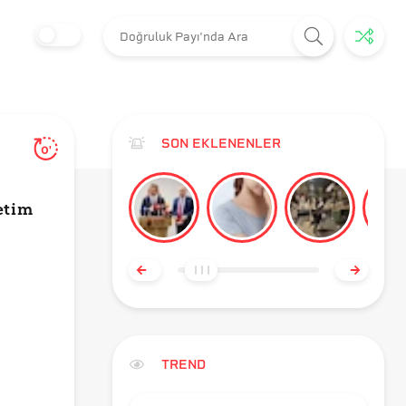
SON EKLENENLER
0'
etim
TREND