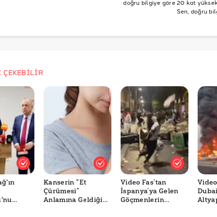
doğru bilgiye göre 20 kat yüksek 
Sen, doğru bil
İ ÇEKEBİLİR
ğ'ın
Kanserin “Et
Video Fas’tan
Video
Çürümesi”
İspanya’ya Gelen
Dubai
'nu
Anlamına Geldiği
Göçmenlerin
Altya
arak
İddiası Doğru mu?
Sokakları Tahrip
Saldır