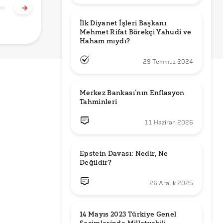
riyor?
Yönetimlerinin
mu?
Ç
Değişimi
E
İlk Diyanet İşleri Başkanı 
Mehmet Rifat Börekçi Yahudi ve 
Haham mıydı?
29 Temmuz 2024
Merkez Bankası’nın Enflasyon 
Tahminleri
11 Haziran 2026
Epstein Davası: Nedir, Ne 
Değildir?
26 Aralık 2025
14 Mayıs 2023 Türkiye Genel 