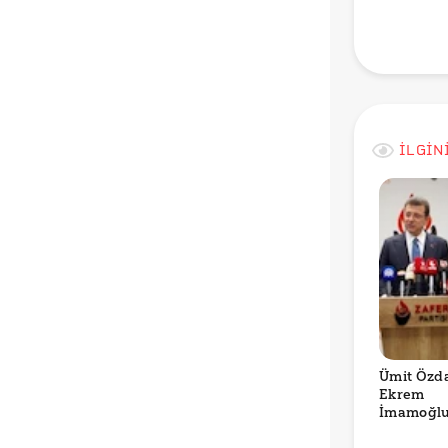
İLGİN
Ümit Özda
Ekrem
İmamoğlu
Tehdit Ol