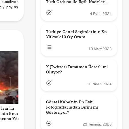
olabiliyor.
Türk Ordusu ile İlgili İfadeler mi 
giyi paylaş.
Kullandı?
4 Eylül 2024
Türkiye Genel Seçimlerinin En 
Yüksek 10 Oy Oranı
10 Mart 2023
X (Twitter) Tamamen Ücretli mi 
Oluyor?
18 Nisan 2024
Görsel Kabe’nin En Eski 
Fotoğraflarından Birini mi 
 İran’ın
2024 Yerel
Threads’ın RTÜK
E
Gösteriyor?
’nin Enerji
Seçimlerinden Bu
Tarafından 5
B
pısına Yönelik
Yana Türkiye'de
Ağustos’ta
B
ıyı mı
Belediye
Kapatılacağı Doğru
İ
29 Temmuz 2026