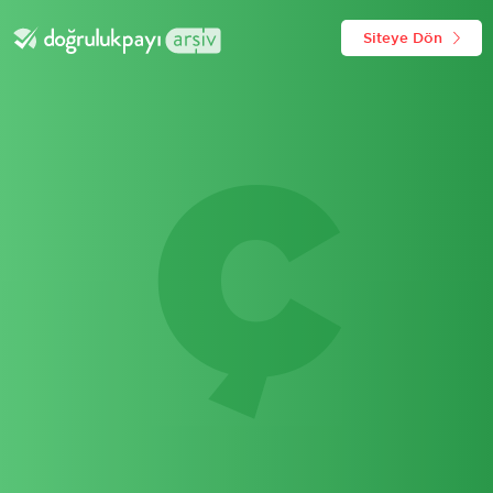
Siteye Dön
Ç