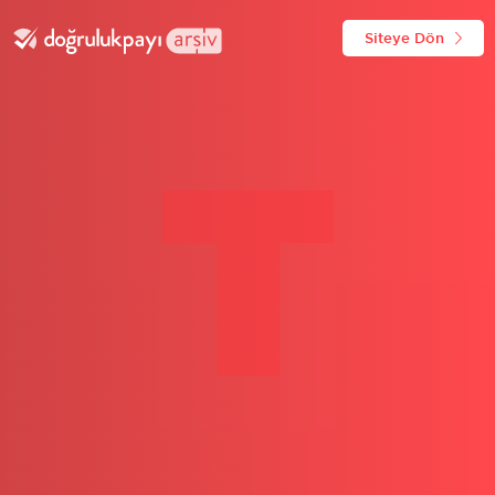
Siteye Dön
T