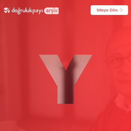
Siteye Dön
Y