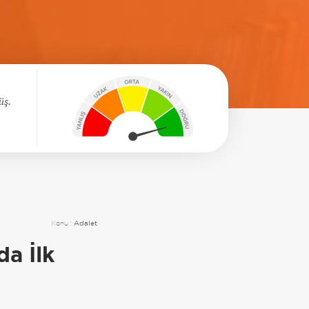
üş.
Konu :
Adalet
da İlk