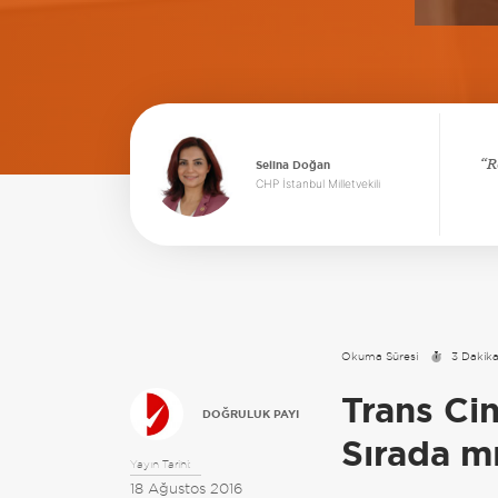
R
Selina Doğan
CHP İstanbul Milletvekili
Okuma Süresi
3 Dakik
Trans Cin
DOĞRULUK PAYI
Sırada m
Yayın Tarihi:
18 Ağustos 2016