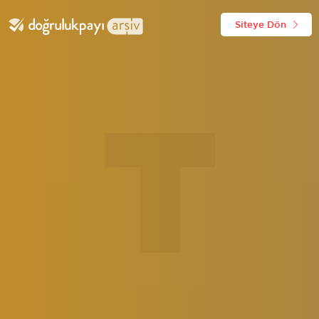
Siteye Dön
T