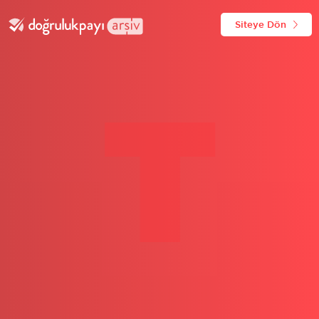
Siteye Dön
T