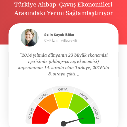
Türkiye Ahbap-Çavuş Ekonomileri
Arasındaki Yerini Sağlamlaştırıyor
Selin Sayek Böke
CHP İzmir Milletvekili
2014 yılında dünyanın 23 büyük ekonomisi
içerisinde (ahbap-çavuş ekonomisi)
kapsamında 14. sırada olan Türkiye, 2016’da
8. sıraya çıktı.