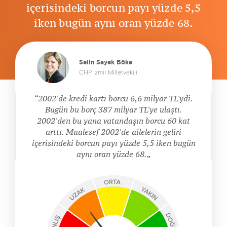
içerisindeki borcun payı yüzde 5,5
iken bugün aynı oran yüzde 68.
Selin Sayek Böke
CHP İzmir Milletvekili
2002'de kredi kartı borcu 6,6 milyar TL'ydi.
Bugün bu borç 387 milyar TL'ye ulaştı.
2002'den bu yana vatandaşın borcu 60 kat
arttı. Maalesef 2002'de ailelerin geliri
içerisindeki borcun payı yüzde 5,5 iken bugün
aynı oran yüzde 68.