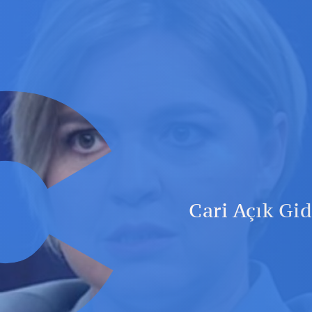
C
Cari Açık Gi