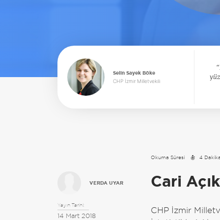
Selin Sayek Böke
yüz
CHP İzmir Milletvekili
Okuma Süresi
4 Dakik
Cari Açı
VERDA UYAR
Yayın Tarihi:
CHP İzmir Millet
14 Mart 2018