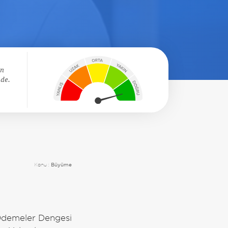
ın
nde.
Konu :
Büyüme
 Ödemeler Dengesi