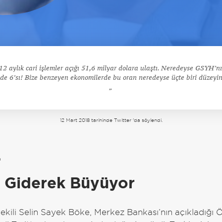
12 aylık cari işlemler açığı 51,6 milyar dolara ulaştı. Neredeyse GSYH’n
de 6’sı! Bize benzeyen ekonomilerde bu oran neredeyse üçte biri düzeyi
12 Mart 2018 tarihinde Twitter 'da söylendi.
a
k Giderek Büyüyor
vekili Selin Sayek Böke, Merkez Bankası’nın açıkladığı