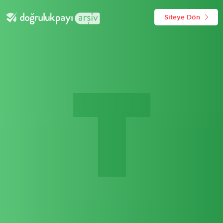
Siteye Dön
T