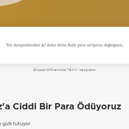
biz Avrupalılardan 42 dolar daha fazla para veriyoruz doğalgaza
26 Şubat 2015 tarihinde T.B.M.M. 'de söylendi.
a
'a Ciddi Bir Para Ödüyoruz
 gizli tutuyor