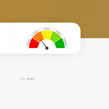
Konu :
Enerji