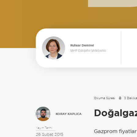
Ruhsar Demirel
MHP Eskişehir Milletvekili
Okuma Süresi
3 Dakik
Doğalgaz
KORAY KAPLICA
Yayın Tarihi:
Gazprom fiyatları
26 Şubat 2015