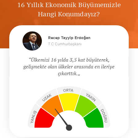
16 Yıllık Ekonomik Büyümemizle
Hangi Konumdayız?
Recep Tayyip Erdoğan
T.C Cumhurbaşkanı
Ülkemizi 16 yılda 3,5 kat büyüterek,
gelişmekte olan ülkeler arasında en ileriye
çıkarttık.