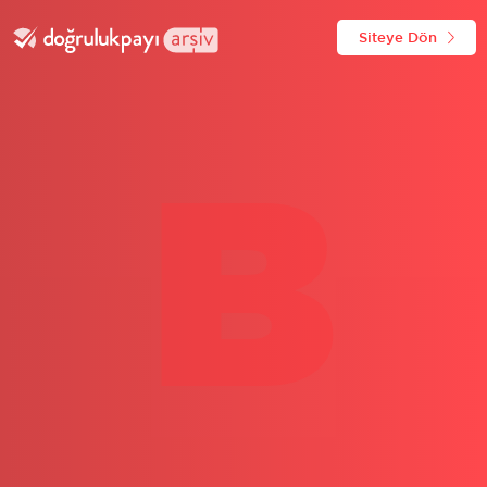
Siteye Dön
B