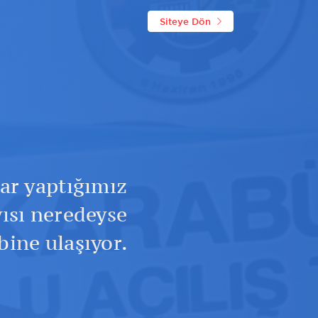
Siteye Dön
dar yaptığımız
yısı neredeyse
bine ulaşıyor.