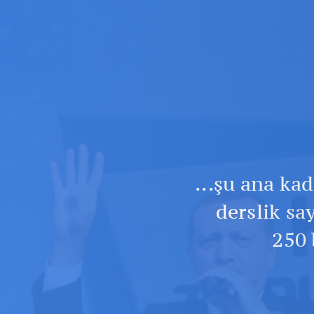
...şu ana ka
derslik sa
250 