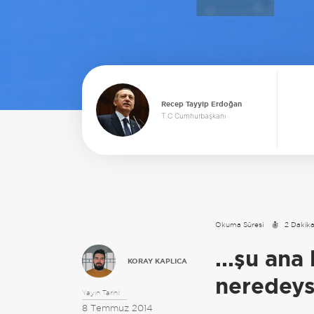
Recep Tayyip Erdoğan
T.C Cumhurbaşkanı
Okuma Süresi
2 Dakik
...şu ana
KORAY KAPLICA
neredeys
Yayın Tarihi:
8 Temmuz 2014