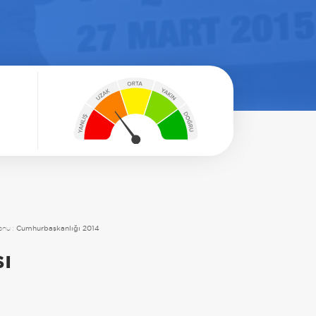
onu :
Cumhurbaşkanlığı 2014
sı