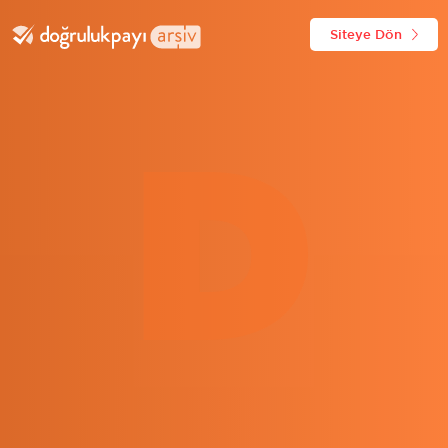
Siteye Dön
D