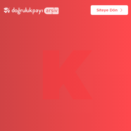
Siteye Dön
K