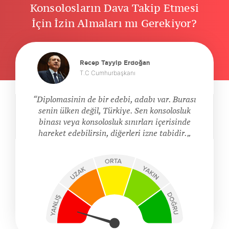
Konsolosların Dava Takip Etmesi
İçin İzin Almaları mı Gerekiyor?
Recep Tayyip Erdoğan
T.C Cumhurbaşkanı
Diplomasinin de bir edebi, adabı var. Burası
senin ülken değil, Türkiye. Sen konsolosluk
binası veya konsolosluk sınırları içerisinde
hareket edebilirsin, diğerleri izne tabidir.