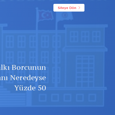
Siteye Dön
lkı Borcunun
anı Neredeyse
Yüzde 50