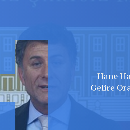
H
Hane Ha
Gelire Or