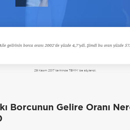
Aile gelirinin borca oranı 2002’de yüzde 4,7’ydi. Şimdi bu oran yüzde 57
29 Kasım 2017 tarihinde TBMM 'de söylendi.
a
kı Borcunun Gelire Oranı Ne
0