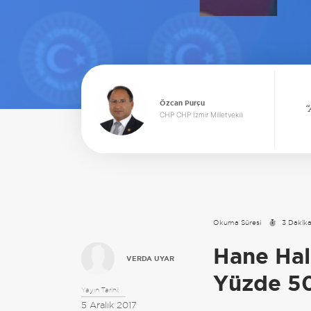
Özcan Purçu
CHP CHP İzmir Milletvekili
Okuma Süresi
3 Dakik
Hane Hal
VERDA UYAR
Yüzde 5
Yayın Tarihi:
5 Aralık 2017