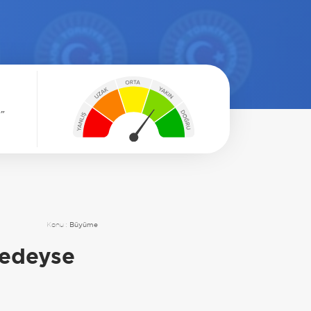
.
Konu :
Büyüme
redeyse