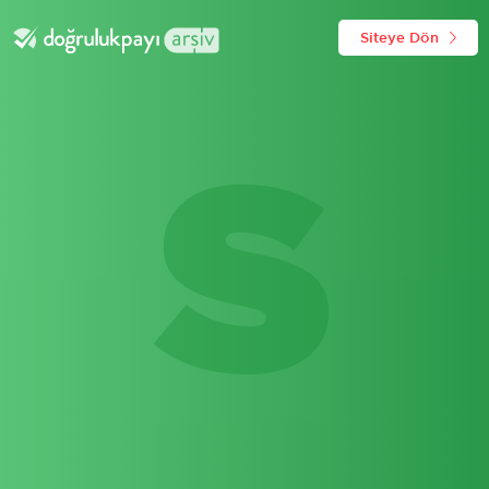
Siteye Dön
S