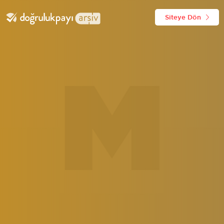
Siteye Dön
M