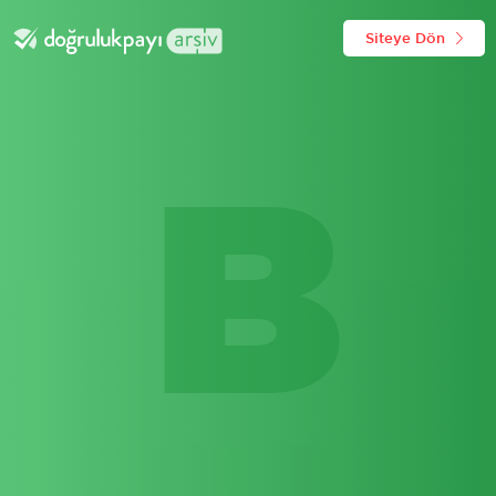
Siteye Dön
B