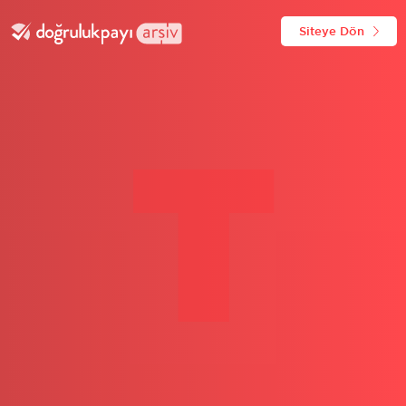
Siteye Dön
T