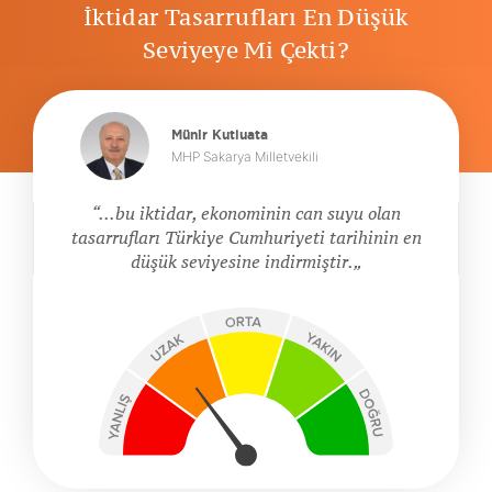
İktidar Tasarrufları En Düşük
Seviyeye Mi Çekti?
Münir Kutluata
MHP Sakarya Milletvekili
...bu iktidar, ekonominin can suyu olan
tasarrufları Türkiye Cumhuriyeti tarihinin en
düşük seviyesine indirmiştir.