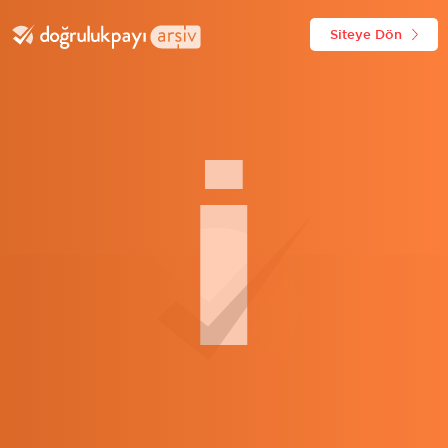
Siteye Dön
İ