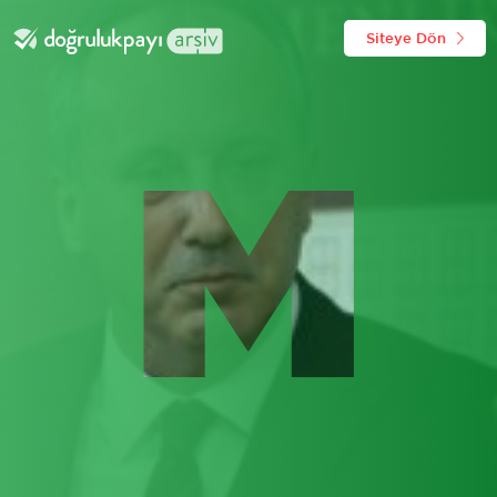
Siteye Dön
M