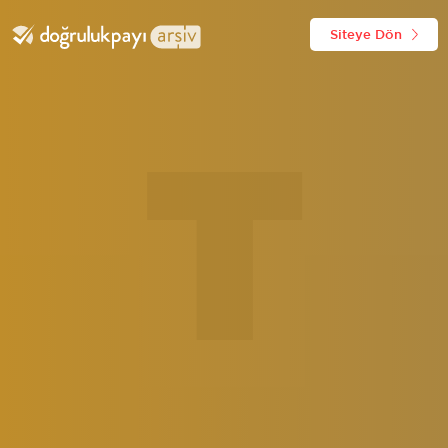
Siteye Dön
T