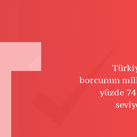
T
Türki
borcunun mill
yüzde 74
sevi