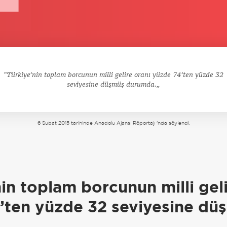
Türkiye’nin toplam borcunun milli gelire oranı yüzde 74’ten yüzde 32
seviyesine düşmüş durumda.
6 Şubat 2015 tarihinde Anadolu Ajansı Röportajı 'nda söylendi.
a
in toplam borcunun milli geli
’ten yüzde 32 seviyesine dü
.