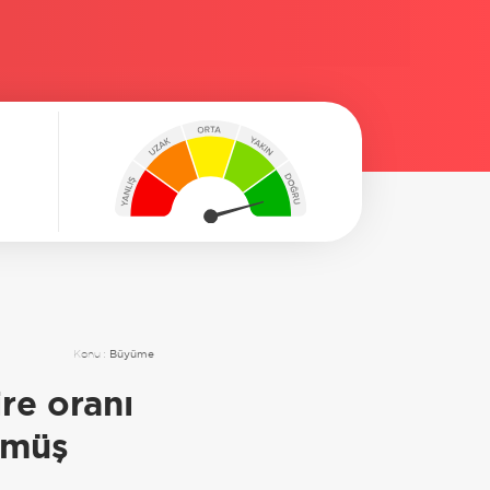
Konu :
Büyüme
re oranı
şmüş