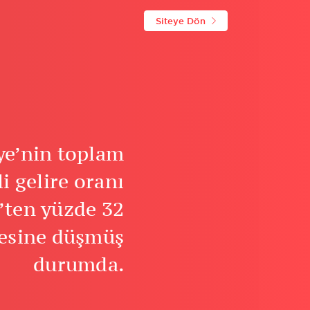
Siteye Dön
ye’nin toplam
i gelire oranı
’ten yüzde 32
yesine düşmüş
durumda.