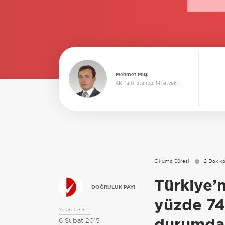
Mehmet Muş
AK Parti İstanbul Milletvekili
Okuma Süresi
2 Dakik
Türkiye’n
DOĞRULUK PAYI
yüzde 74
Yayın Tarihi:
durumda
6 Şubat 2015