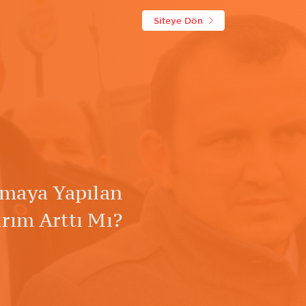
Siteye Dön
rmaya Yapılan
ırım Arttı Mı?