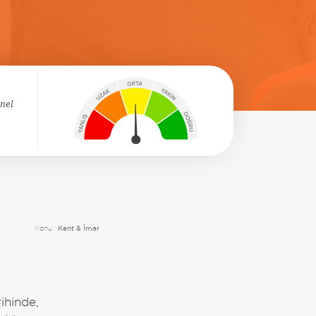
enel
Konu :
Kent & İmar
ihinde,