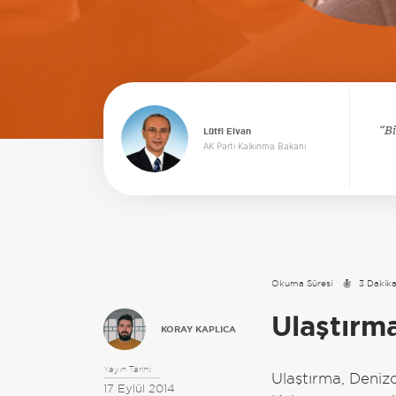
B
Lütfi Elvan
AK Parti Kalkınma Bakanı
Okuma Süresi
3 Dakik
Ulaştırma
KORAY KAPLICA
Yayın Tarihi:
Ulaştırma, Denizc
17 Eylül 2014