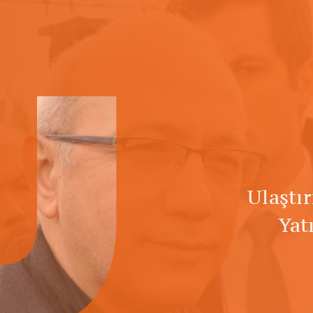
U
Ulaştı
Yat