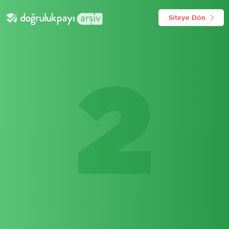
Siteye Dön
2