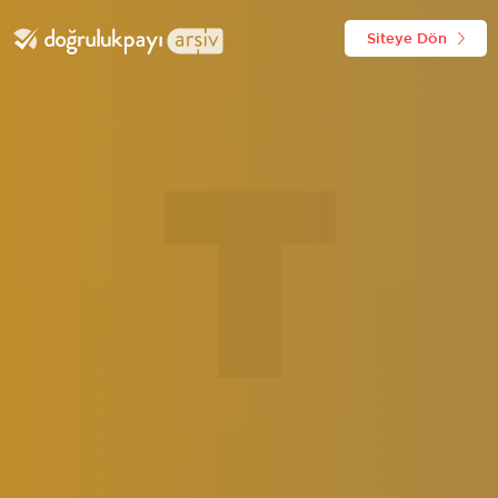
Siteye Dön
T