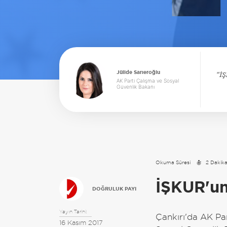
Jülide Sarıeroğlu
İŞ
AK Parti Çalışma ve Sosyal
Güvenlik Bakanı
Okuma Süresi
2 Dakik
İŞKUR'un
DOĞRULUK PAYI
Yayın Tarihi:
Çankırı'da AK Par
16 Kasım 2017