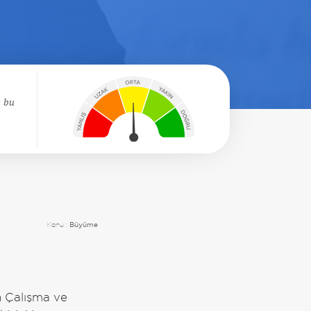
e bu
Konu :
Büyüme
n Çalışma ve