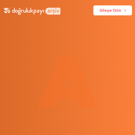
Siteye Dön
A