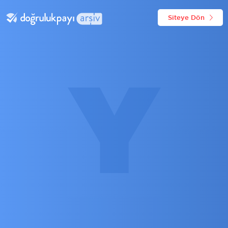
Siteye Dön
Y