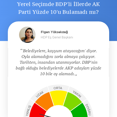
Yerel Seçimde BDP'li İllerde AK
Parti Yüzde 10'u Bulamadı mı?
Figen Yüksekdağ
HDP Eş Genel Başkanı
'Belediyelere, kayyum atayacağım' diyor.
Oyla alamadığını zorla almaya çalışıyor.
Tarihten, insandan utanmıyorlar. DBP'nin
bağlı olduğu belediyelerde AKP adayları yüzde
10 bile oy alamadı.