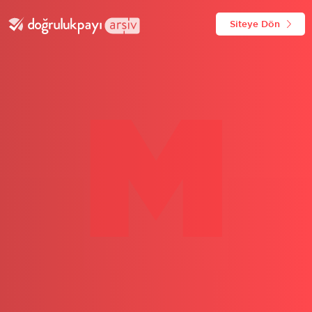
Siteye Dön
M