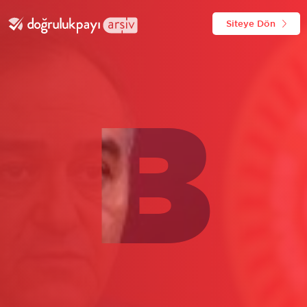
Siteye Dön
B