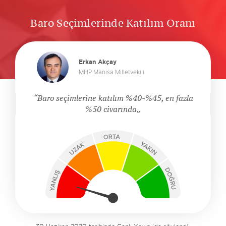
Baro Seçimlerinde Katılım Oranı
Erkan Akçay
MHP Manisa Milletvekili
Baro seçimlerine katılım %40-%45, en fazla
%50 civarında